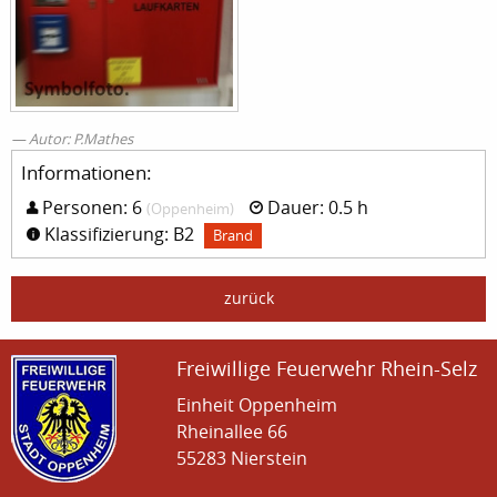
Autor: P.Mathes
Informationen:
Personen: 6
Dauer: 0.5 h
(Oppenheim)
Klassifizierung: B2
Brand
zurück
Freiwillige Feuerwehr Rhein-Selz
Einheit Oppenheim
Rheinallee 66
55283 Nierstein