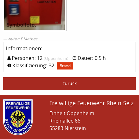
Autor: P.Mathes
Informationen:
Personen: 12
Dauer: 0.5 h
(Oppenheim)
Klassifizierung: B2
Brand
zurück
Freiwillige Feuerwehr Rhein-Selz
Einheit Oppenheim
Rheinallee 66
55283 Nierstein