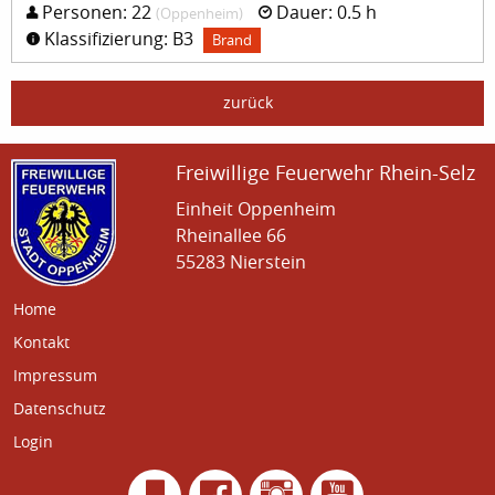
Personen: 22
Dauer: 0.5 h
(Oppenheim)
Klassifizierung: B3
Brand
zurück
Freiwillige Feuerwehr Rhein-Selz
Einheit Oppenheim
Rheinallee 66
55283 Nierstein
Home
Kontakt
Impressum
Datenschutz
Login