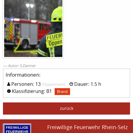
Autor: S.Danner
Informationen:
Personen: 13
Dauer: 1.5 h
(Oppenheim)
Klassifizierung: B1
Brand
zurück
Freiwillige Feuerwehr Rhein-Selz