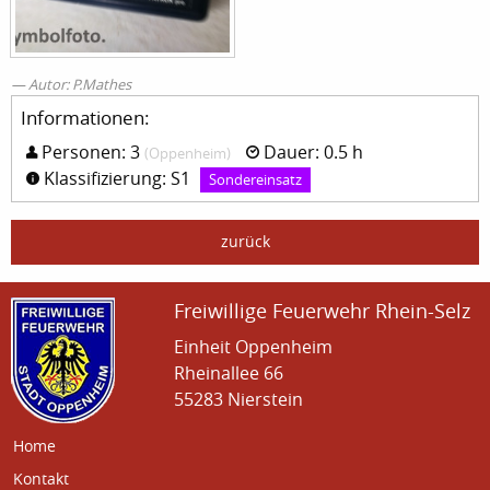
Autor: P.Mathes
Informationen:
Personen: 3
Dauer: 0.5 h
(Oppenheim)
Klassifizierung: S1
Sondereinsatz
zurück
Freiwillige Feuerwehr Rhein-Selz
Einheit Oppenheim
Rheinallee 66
55283 Nierstein
Home
Kontakt