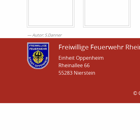
Autor: S.Danner
Freiwillige Feuerwehr Rhei
Einheit Oppenheim
Rheinallee 66
55283 Nierstein
© 