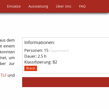
Einsätze
Ausstattung
Über Uns
FAQ
 aus dem
Informationen:
it einem
Personen: 15
(Oppenheim)
 konnten
Dauer: 2.5 h
fnet, um
Klassifizierung: B2
lber zur
Brand
s
TLF
und