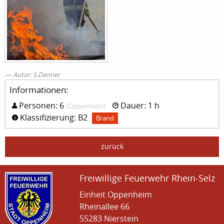
Autor: S.Danner
Informationen:
Personen: 6
Dauer: 1 h
(Oppenheim)
Klassifizierung: B2
Brand
zurück
Freiwillige Feuerwehr Rhein-Selz
Einheit Oppenheim
Rheinallee 66
55283 Nierstein