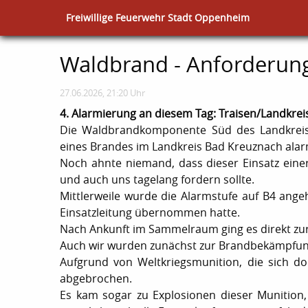
Freiwillige Feuerwehr Stadt Oppenheim
Waldbrand - Anforderu
27.06.2026, 21:20 Uhr
4. Alarmierung an diesem Tag: Traisen/Landkrei
Die Waldbrandkomponente Süd des Landkreis
eines Brandes im Landkreis Bad Kreuznach alarmi
Noch ahnte niemand, dass dieser Einsatz einer
und auch uns tagelang fordern sollte.
Mittlerweile wurde die Alarmstufe auf B4 ang
Einsatzleitung übernommen hatte.
Nach Ankunft im Sammelraum ging es direkt zu
Auch wir wurden zunächst zur Brandbekämpfung
Aufgrund von Weltkriegsmunition, die sich 
abgebrochen.
Es kam sogar zu Explosionen dieser Munition,