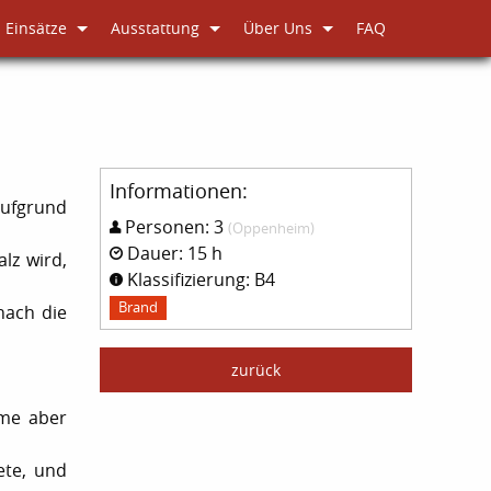
Einsätze
Ausstattung
Über Uns
FAQ
Informationen:
aufgrund
Personen: 3
(Oppenheim)
Dauer: 15 h
lz wird,
Klassifizierung: B4
Brand
nach die
zurück
hme aber
ete, und