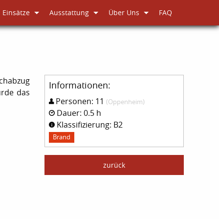
Einsätze
Ausstattung
Über Uns
FAQ
uchabzug
Informationen:
urde das
Personen: 11
(Oppenheim)
Dauer: 0.5 h
Klassifizierung: B2
Brand
zurück