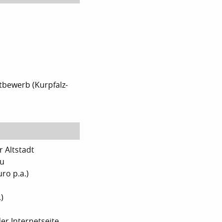
tbewerb (Kurpfalz-
 Altstadt
au
ro p.a.)
)
r Internetseite