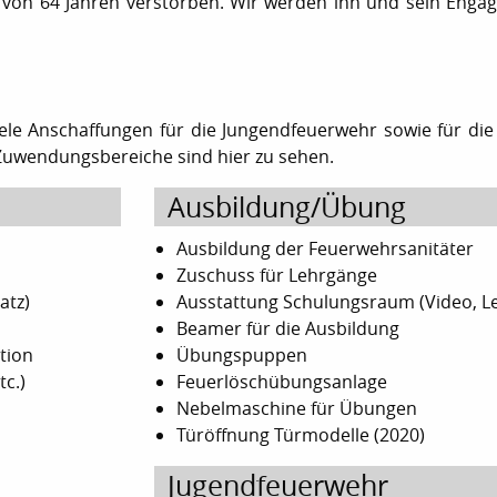
er von 64 Jahren verstorben. Wir werden ihn und sein Enga
le Anschaffungen für die Jungendfeuerwehr sowie für die 
 Zuwendungsbereiche sind hier zu sehen.
Ausbildung/Übung
d
Ausbildung der Feuerwehrsanitäter
Zuschuss für Lehrgänge
atz)
Ausstattung Schulungsraum (Video, L
Beamer für die Ausbildung
tion
Übungspuppen
tc.)
Feuerlöschübungsanlage
Nebelmaschine für Übungen
Türöffnung Türmodelle (2020)
Jugendfeuerwehr