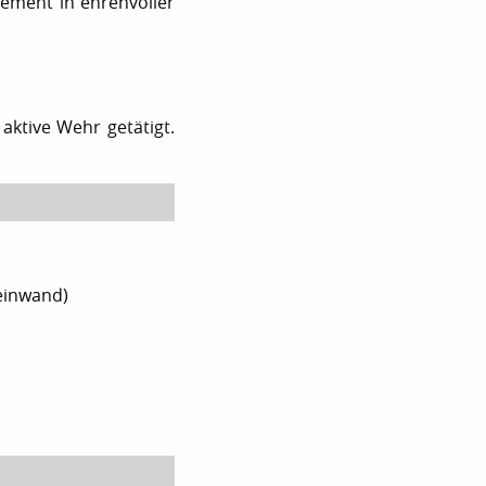
gement in ehrenvoller
aktive Wehr getätigt.
einwand)