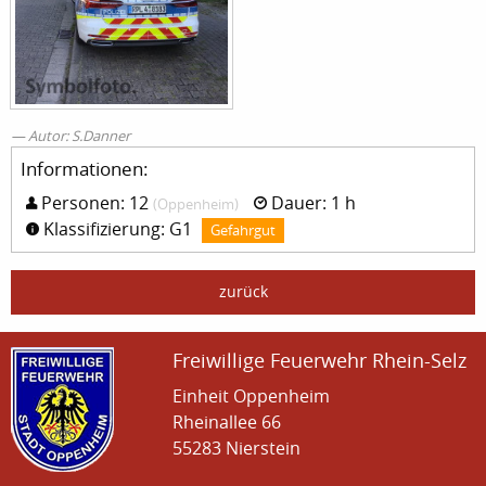
Autor: S.Danner
Informationen:
Personen: 12
Dauer: 1 h
(Oppenheim)
Klassifizierung: G1
Gefahrgut
zurück
Freiwillige Feuerwehr Rhein-Selz
Einheit Oppenheim
Rheinallee 66
55283 Nierstein