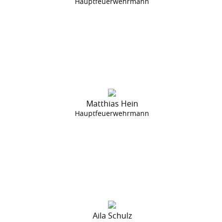
n
Hauptfeuerwehrmann
Matthias Hein
n
Hauptfeuerwehrmann
Aila Schulz