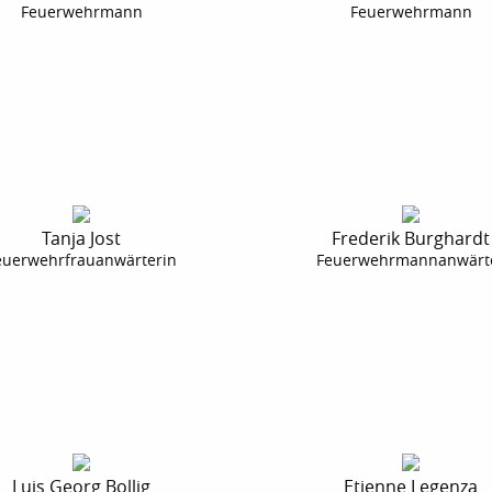
Feuerwehrmann
Feuerwehrmann
Tanja Jost
Frederik Burghardt
euerwehrfrauanwärterin
Feuerwehrmannanwärt
Luis Georg Bollig
Etienne Legenza