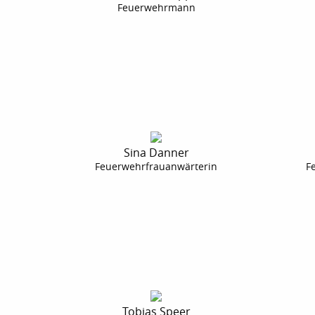
Feuerwehrmann
Sina Danner
Feuerwehrfrauanwärterin
F
Tobias Speer