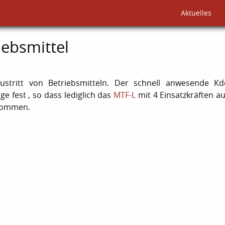
Aktuelles
iebsmittel
stritt von Betriebsmitteln. Der schnell anwesende K
e fest , so dass lediglich das
MTF-L
mit 4 Einsatzkräften au
enommen.