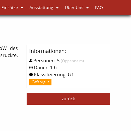
Einsätze
Ausstattung
Über Uns
FAQ
doW des
Informationen:
srückte.
Personen: 5
(Oppenheim)
Dauer: 1 h
Klassifizierung: G1
Gefahrgut
zurück