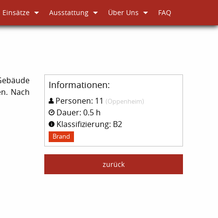
Einsätze
Ausstattung
Über Uns
FAQ
Gebäude
Informationen:
en. Nach
Personen: 11
(Oppenheim)
Dauer: 0.5 h
Klassifizierung: B2
Brand
zurück