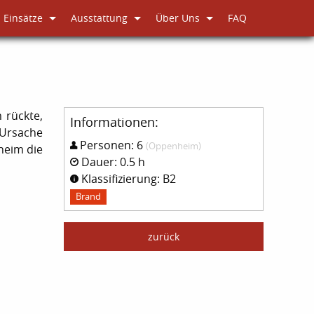
Einsätze
Ausstattung
Über Uns
FAQ
 rückte,
Informationen:
 Ursache
Personen: 6
(Oppenheim)
heim die
Dauer: 0.5 h
Klassifizierung: B2
Brand
zurück