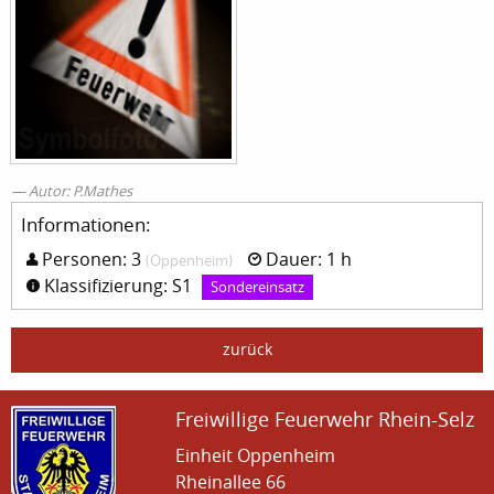
Autor: P.Mathes
Informationen:
Personen: 3
Dauer: 1 h
(Oppenheim)
Klassifizierung: S1
Sondereinsatz
zurück
Freiwillige Feuerwehr Rhein-Selz
Einheit Oppenheim
Rheinallee 66