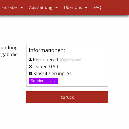
Einsätze
Ausstattung
Über Uns
FAQ
rkundung
Informationen:
rgab die
Personen: 1
(Oppenheim)
Dauer: 0.5 h
Klassifizierung: S1
Sondereinsatz
zurück