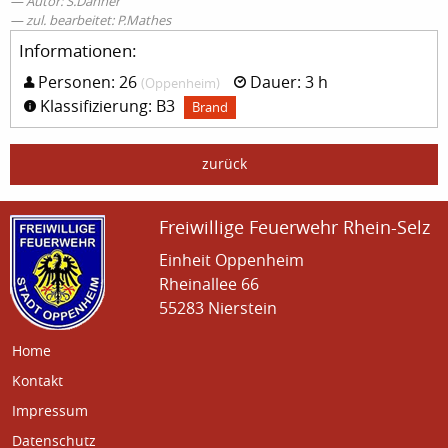
Autor: S.Danner
zul. bearbeitet: P.Mathes
Informationen:
Personen: 26
Dauer: 3 h
(Oppenheim)
Klassifizierung: B3
Brand
zurück
Freiwillige Feuerwehr Rhein-Selz
Einheit Oppenheim
Rheinallee 66
55283 Nierstein
Home
Kontakt
Impressum
Datenschutz