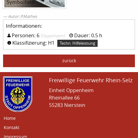
Autor: P.Mathes
Informationen:
Personen: 6
Dauer: 0.5 h
(Oppenheim)
Klassifizierung: H1
Techn. Hilfeleistung
zurück
Freiwillige Feuerwehr Rhein-Selz
Einheit Oppenheim
Rheinallee 66
55283 Nierstein
Home
Kontakt
Impressum