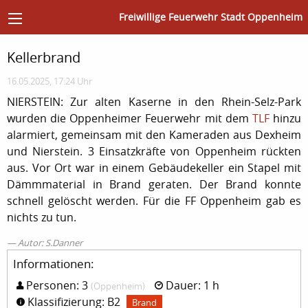
Freiwillige Feuerwehr Stadt Oppenheim
Kellerbrand
16.05.2025, 17:24 Uhr
NIERSTEIN: Zur alten Kaserne in den Rhein-Selz-Park
wurden die Oppenheimer Feuerwehr mit dem
TLF
hinzu
alarmiert, gemeinsam mit den Kameraden aus Dexheim
und Nierstein. 3 Einsatzkräfte von Oppenheim rückten
aus. Vor Ort war in einem Gebäudekeller ein Stapel mit
Dämmmaterial in Brand geraten. Der Brand konnte
schnell gelöscht werden. Für die FF Oppenheim gab es
nichts zu tun.
Autor: S.Danner
Informationen:
Personen: 3
Dauer: 1 h
(Oppenheim)
Klassifizierung: B2
Brand