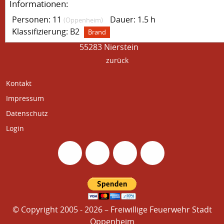
Informationen:
Freiwillige Feuerwehr Rhein-Selz
Personen: 11
Dauer: 1.5 h
(Oppenheim)
Einheit Oppenheim
Klassifizierung: B2
Brand
Rheinallee 66
55283 Nierstein
zurück
Home
Kontakt
Impressum
Datenschutz
Login
© Copyright 2005 - 2026 – Freiwillige Feuerwehr Stadt
Oppenheim