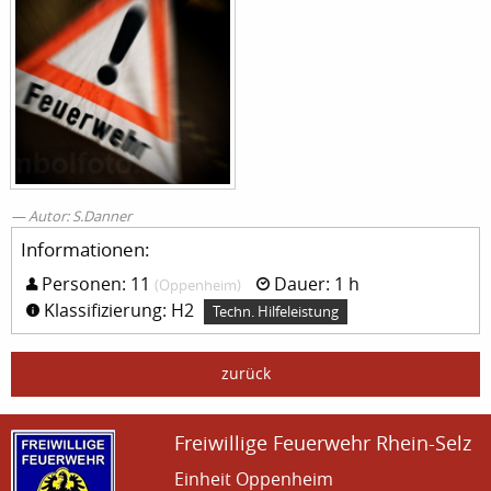
Autor: S.Danner
Informationen:
Personen: 11
Dauer: 1 h
(Oppenheim)
Klassifizierung: H2
Techn. Hilfeleistung
zurück
Freiwillige Feuerwehr Rhein-Selz
Einheit Oppenheim