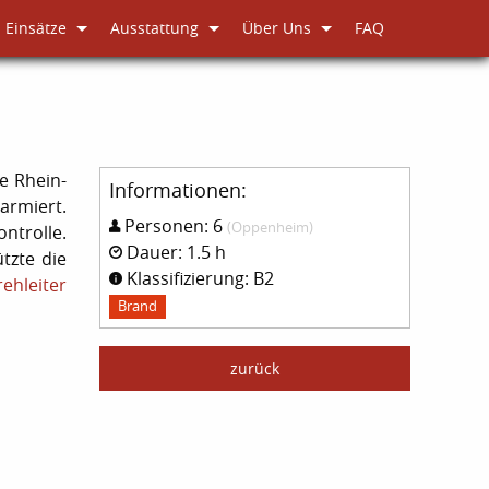
Einsätze
Ausstattung
Über Uns
FAQ
 Rhein-
Informationen:
armiert.
Personen: 6
(Oppenheim)
ntrolle.
Dauer: 1.5 h
tzte die
Klassifizierung: B2
ehleiter
Brand
zurück