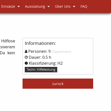
Einsätze
Ausstattung
Über Uns
FAQ
Hilflose
Informationen:
nsiverem
Personen: 9
(Oppenheim)
 Da kein
Dauer: 0.5 h
Klassifizierung: H2
Techn. Hilfeleistung
zurück