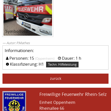
Autor: P.Mathes
Informationen:
Personen: 15
Dauer: 1 h
(Oppenheim)
Klassifizierung: H1
Techn. Hilfeleistung
zurück
Freiwillige Feuerwehr Rhein-Selz
Einheit Oppenheim
Rheinallee 66