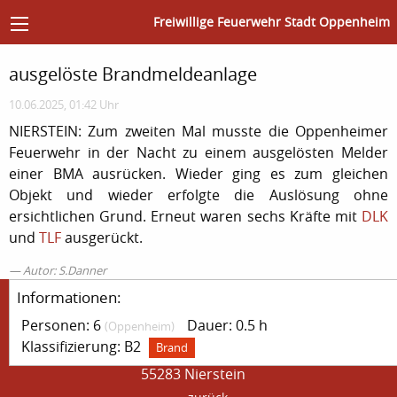
Freiwillige Feuerwehr Stadt Oppenheim
ausgelöste Brandmeldeanlage
10.06.2025, 01:42 Uhr
NIERSTEIN: Zum zweiten Mal musste die Oppenheimer
Feuerwehr in der Nacht zu einem ausgelösten Melder
einer BMA ausrücken. Wieder ging es zum gleichen
Objekt und wieder erfolgte die Auslösung ohne
ersichtlichen Grund. Erneut waren sechs Kräfte mit
DLK
und
TLF
ausgerückt.
Autor: S.Danner
Informationen:
Freiwillige Feuerwehr Rhein-Selz
Personen: 6
Dauer: 0.5 h
(Oppenheim)
Einheit Oppenheim
Klassifizierung: B2
Brand
Rheinallee 66
55283 Nierstein