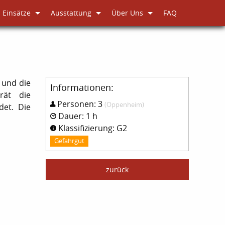
Einsätze
Ausstattung
Über Uns
FAQ
 und die
Informationen:
rät die
Personen: 3
(Oppenheim)
det. Die
Dauer: 1 h
Klassifizierung: G2
Gefahrgut
zurück