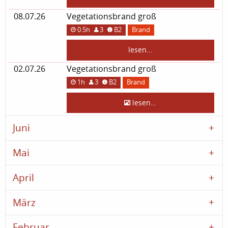
08.07.26
Vegetationsbrand groß
0.5h
3
B2
Brand
lesen…
02.07.26
Vegetationsbrand groß
1h
3
B2
Brand
lesen…
Juni
Mai
April
März
Februar