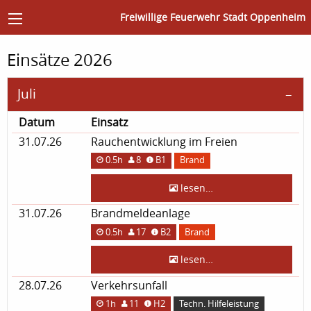
Freiwillige Feuerwehr Stadt Oppenheim
Einsätze 2026
Juli
Datum
Einsatz
31.07.26
Rauchentwicklung im Freien
0.5h
8
B1
Brand
lesen…
31.07.26
Brandmeldeanlage
0.5h
17
B2
Brand
lesen…
28.07.26
Verkehrsunfall
1h
11
H2
Techn. Hilfeleistung