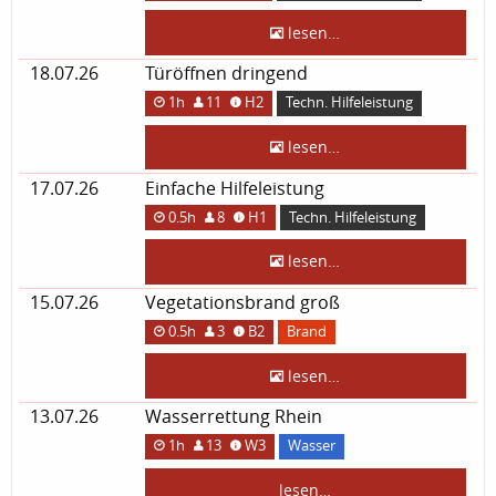
lesen…
18.07.26
Türöffnen dringend
1h
11
H2
Techn. Hilfeleistung
lesen…
17.07.26
Einfache Hilfeleistung
0.5h
8
H1
Techn. Hilfeleistung
lesen…
15.07.26
Vegetationsbrand groß
0.5h
3
B2
Brand
lesen…
13.07.26
Wasserrettung Rhein
1h
13
W3
Wasser
lesen…